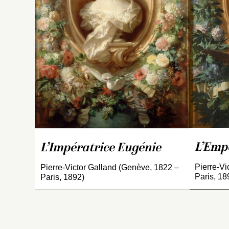
se
si
en
pe
Dr
d
Ci
sa
s’
p
u
e
to
L’Empe
L’Impératrice Eugénie
se
Pierre-Vi
Pierre-Victor Galland (Genève, 1822 –
Paris, 18
Paris, 1892)