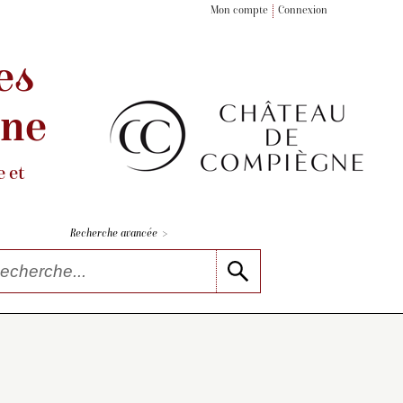
Mon compte
Connexion
es
gne
 et
>
Recherche avancée