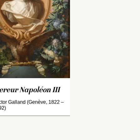
mblant pas être la
semblant pas être 
enne, il se rend à Paris et
sienne, il se rend à
tre dans l’atelier du
entre dans l’atelier
intre Michel-Martin
peintre Michel-Mart
olling puis dans celui du
Drolling puis dans 
écorateur Pierre-Luc
décorateur Pierre-
céri. Ce choix va guider
Cicéri. Ce choix va
 carrière : Galland ne
sa carrière : Galla
oriente pas vers le grand
s’oriente pas vers 
rix de Rome, mais vers
prix de Rome, mais
ne carrière de décorateur
une carrière de dé
t d’ornemaniste. Durant
et d’ornemaniste. 
ut le Second Empire, il
tout le Second Empi
reur Napoléon III
ra l’artiste attitré…
sera l’artiste attitr
ctor Galland (Genève, 1822 –
92)