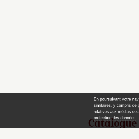
En poursuivant votre nav
similaires, y compris de 
relatives aux médias soci
protection des données
Catalogue