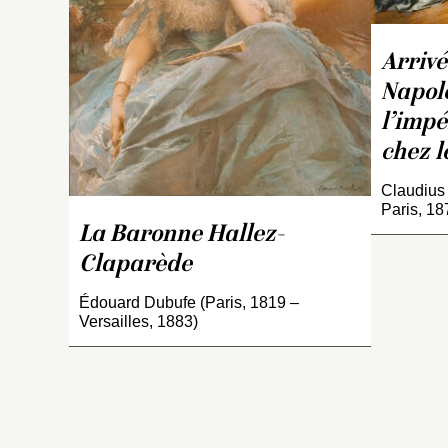
W
1
C
Arrivé
a
Napolé
Rh
l’impé
P
1
chez l
le
Claudius
Paris, 18
Ce
La Baronne Hallez-
mê
f
Claparède
a
Édouard Dubufe (Paris, 1819 –
ra
Versailles, 1883)
p
o
Wi