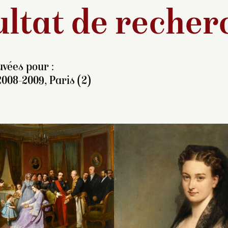
ltat de recher
vées pour :
2008-2009, Paris (2)
a baronne Pauline Hallez-
À la fin août 1867,
aparède est la fille du
l’empereur et l’impé
ieutenant-général Jean
se rendent dans le
Arriule (1774-1850) et de
la France en voyage
uce-Marie Lavinie Barbier-
pour commémorer 