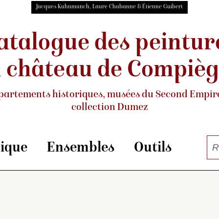
Jacques Kuhnmunch, Laure Chabanne & Étienne Guibert
atalogue des peintur
 château de Compiè
partements historiques, musées
du Second Empire
collection Dumez
rique
Ensembles
Outils