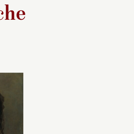
che
Cette inconnue porte un
ratrice
châle de dentelle de
 nord de
Chantilly noire, accessoire
 officiel
très à la mode sous le
le
Second Empire, drapé sur