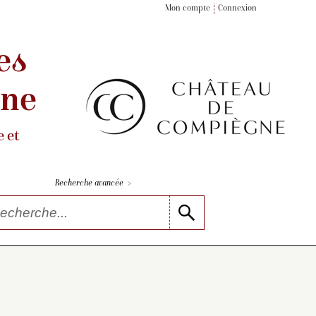
Mon compte
Connexion
es
gne
 et
>
Recherche avancée