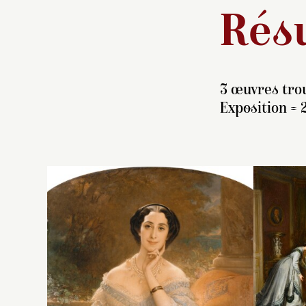
Résu
3 œuvres trou
Exposition = 
L
Cl
l
d’
L