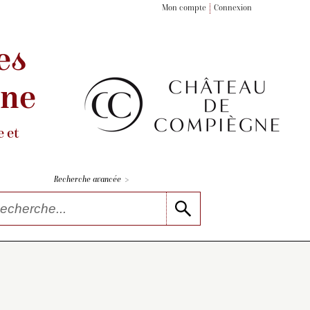
Mon compte
Connexion
es
gne
 et
>
Recherche avancée