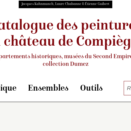
Jacques Kuhnmunch, Laure Chabanne & Étienne Guibert
atalogue des peintur
 château de Compiè
partements historiques, musées
du Second Empire
collection Dumez
rique
Ensembles
Outils