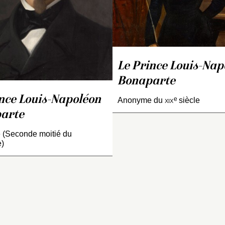
par Gustave Le Gr
1852, qui fut large
utilisé après le cou
pour diffuser l’ima
nouvel homme fort 
France.
Le Prince Louis-Nap
Bonaparte
nce Louis-Napoléon
e
Anonyme du
xix
siècle
arte
(Seconde moitié du
e)