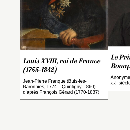
Le Pri
Louis XVIII, roi de France
Bonap
(1755-1842)
Anonyme 
Jean-Pierre Franque (Buis-les-
e
xix
siècl
Baronnies, 1774 – Quintigny, 1860),
d’après François Gérard (1770-1837)