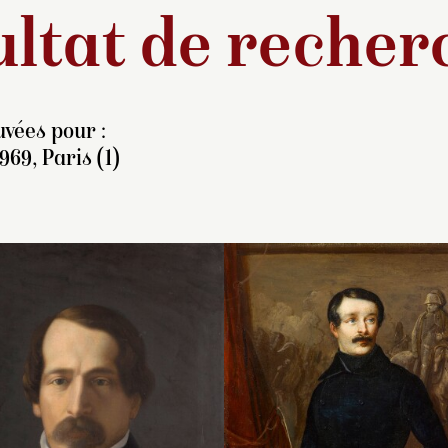
ltat de recher
vées pour :
969, Paris (1)
pie du tableau peint par
Le prince est repr
érard et exposé au Salon
face, en buste, à m
e 1824, conservé au
ce portrait a été pe
hâteau d’Haroué, près de
début des années 
ancy.
d’après un portrait