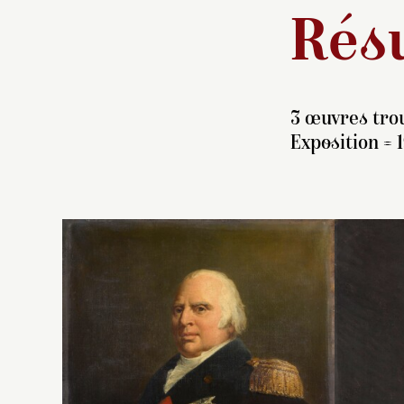
Résu
3 œuvres trou
Exposition = 1
Co
G
d
c
N