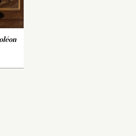
ay en
miniature, tandis que le
ment
reste de la composition a
p d’État
été exécuté à l’huile. Il est
ge du
possible que l’ensemble ait
de la
été peint sur une estampe.
Les collections du château
oléon
de Compiègne comportent
en effet une lithographie
anonyme (MMPO.1298) qui
offre un portrait très
semblable du prince Louis-
Napoléon à mi-corps, mais
dans le cadre dénudé d’une
cellule de prison.…