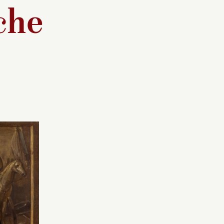
che
ésenté de
Ce petit tableau sur feuille
i-corps ;
de papier vergé présente
int au
une technique curieuse. Le
1850,
visage a été peint à la
 exécuté
gouache comme une