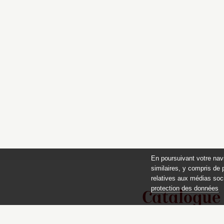
En poursuivant votre nav
similaires, y compris de 
relatives aux médias soci
protection des données
Catalogue