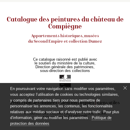
Catalogue des peintures du château de
Compiègne
Appartements historiques, musées
du Second Empire et collection Dumez
Ce catalogue raisonné est publié avec
le soutien du ministère de la culture,
Direction générale des patrimoines,
sous-direction des collections
En poursuivant votre navigation sans modifier vos paramètres,
vous acceptez l’utilisation de cookies ou technologies similaires,
y compris de partenaires tiers pour nous permettre de
Protection des données
Mentions légales
Liens utiles
personnaliser les annonces, les contenus, les fonctionnalités
relatives aux médias sociaux et d’analyser notre trafic. Pour plus
© Réunion des musées nationaux - Grand Palais,
mis en ligne le 01/09/2020
d’information, gérer ou modifier les paramètres :
Politique de
protection des données