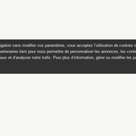
igation sans modifier vos paramètres, vous acceptez l’utilisation de cookies 
partenaires tiers pour nous permettre de personnaliser les annonces, les conte
aux et d’analyser notre trafic. Pour plus d’information, gérer ou modifier les 
 des peintures du château de
Appartements historiques, musées
du Second Empire et collection Dumez
Ce catalogue raisonné est publié avec
le soutien du ministère de la culture,
Direction générale des patrimoines,
sous-direction des collections