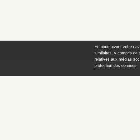
En poursuivant votre nav
similaires, y compris de 
relatives aux médias soci
protection des données
Catalogue