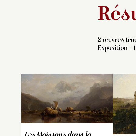
Résu
2 œuvres trou
Exposition = 1
É
Gi
r
il
ge
Les Moissons dans la