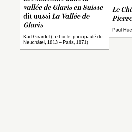
c
vallée de Glaris en Suisse
pa
Le Ch
la
dit aussi
La Vallée de
Pierre
c
Glaris
vu
Paul Huet
Su
Karl Girardet (Le Locle, principauté de
p
Neuchâtel, 1813 – Paris, 1871)
n
e
p
le
S
v
ri
d