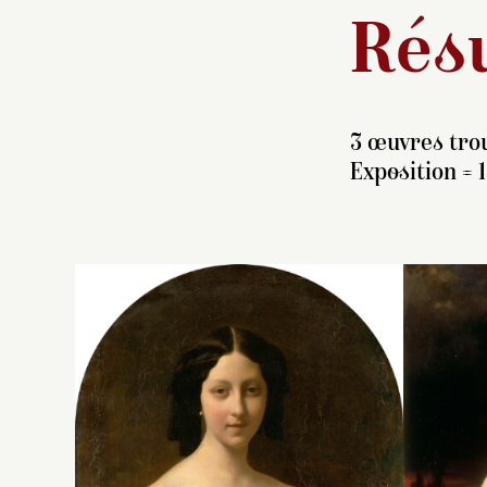
Résu
3 œuvres trou
Exposition = 1
Pe
po
n
d’
Br