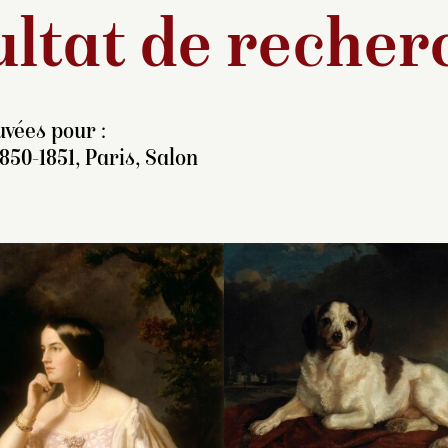
ltat de recher
vées pour :
850-1851, Paris, Salon
intre d’histoire et
Miss Howard (182
rtraitiste, connu
était la fille d’un c
otamment pour ses décors
de Brighton. Elle fit
églises, Jean François
dans la galanterie
émond fut élève d’Ingres.
mondaine et vécut