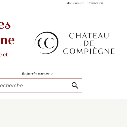
Mon compte
Connexion
es
gne
 et
>
Recherche avancée