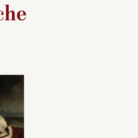
che
3-1865)
Ce tableau relève de la
ordonnier
petite histoire. Le chien
 carrière
Ham tint compagnie à
Louis-Napoléon durant sa
 dans
captivité dans le fort du