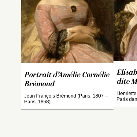
D
T
18
Co
p
p
18
vi
B
pl
Elisab
de
Portrait d’Amélie Cornélie
Ce
dite M
Brémond
18
id
Henriette
Jean François Brémond (Paris, 1807 –
Paris da
Paris, 1868)