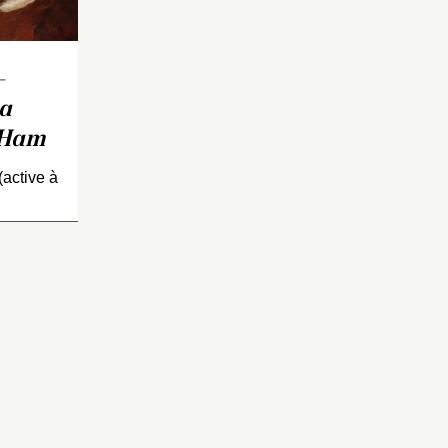
un de ses
même nom, de 1840 à
rancis
1846, après l’échec de sa
ficier de
tentative de coup d’État de
uis-
Boulogne. Le petit beagle
-
à Londres
blanc aurait distrait le portier
sa
e vers
alors que le célèbre
e Ham
ès vite
prisonnier s’échappait,
ésita pas
déguisé en ouvrier, le
(active à
tion à la
25 mai 1846.
Les collections du château
endre ses
de Compiègne comportent
 d’État
également une
à Paris
photographie d’un chien
portant la mention
manuscrite « Ham ».
L’identification est…