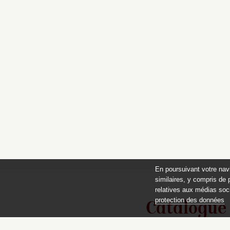
En poursuivant votre nav
similaires, y compris de 
relatives aux médias soci
protection des données
Catalogue