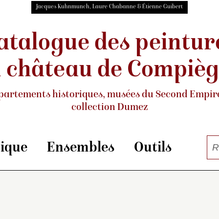
Jacques Kuhnmunch, Laure Chabanne & Étienne Guibert
atalogue des peintur
 château de Compiè
partements historiques, musées
du Second Empire
collection Dumez
rique
Ensembles
Outils