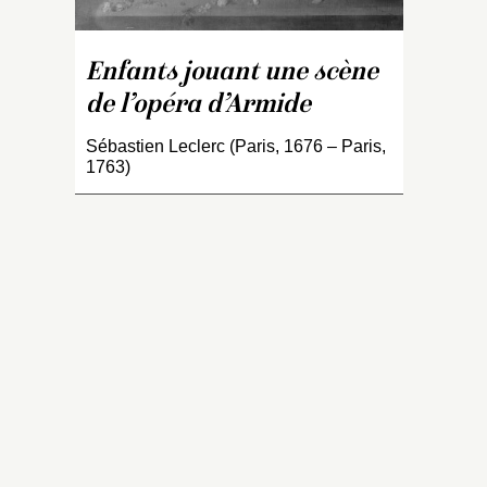
fl
Sé
l
Enfants jouant une scène
La
de l’opéra d’Armide
c
B
Sébastien Leclerc (Paris, 1676 – Paris,
su
1763)
so
th
c
O
V
à 
es
c