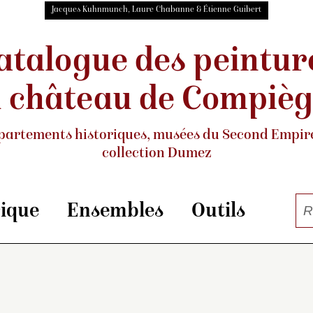
Jacques Kuhnmunch, Laure Chabanne & Étienne Guibert
atalogue des peintur
 château de Compiè
partements historiques, musées
du Second Empire
collection Dumez
rique
Ensembles
Outils