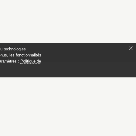
ou technologies
nus, les fonctionnalités
paramètres :
Politique de
 Compiègne