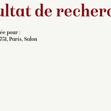
ltat de recher
ée pour :
751, Paris, Salon
ormé par Bon Boullogne
649-1717), peintre
uelque peu oublié
jourd’hui mais qui eut un
elier particulièrement