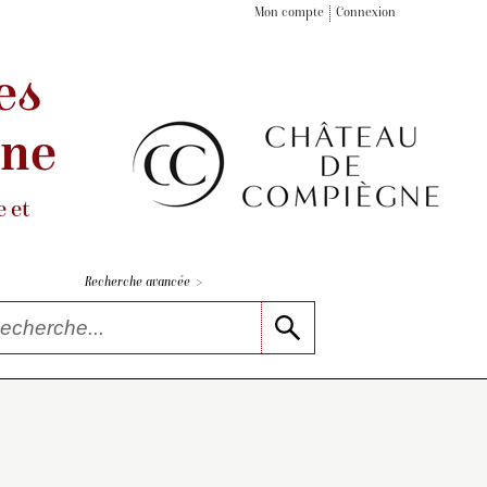
Mon compte
Connexion
es
gne
 et
>
Recherche avancée