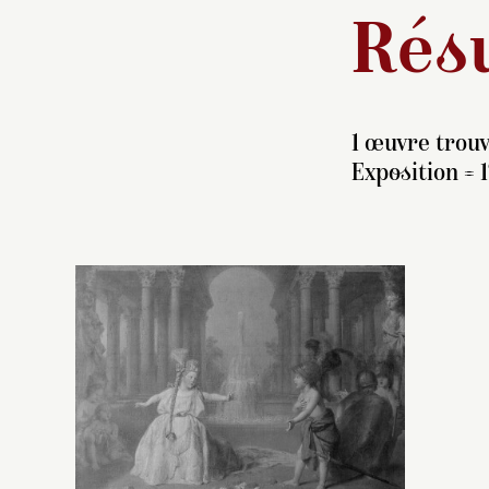
Résu
1 œuvre trouv
Exposition = 1
F
(1
q
au
at