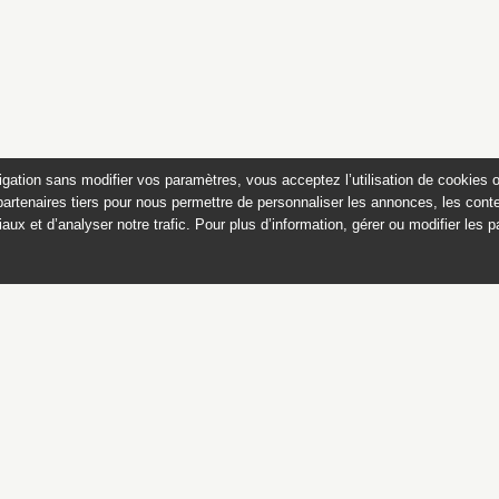
igation sans modifier vos paramètres, vous acceptez l’utilisation de cookies 
partenaires tiers pour nous permettre de personnaliser les annonces, les conte
aux et d’analyser notre trafic. Pour plus d’information, gérer ou modifier les 
 des peintures du château de
Appartements historiques, musées
du Second Empire et collection Dumez
Ce catalogue raisonné est publié avec
le soutien du ministère de la culture,
Direction générale des patrimoines,
sous-direction des collections