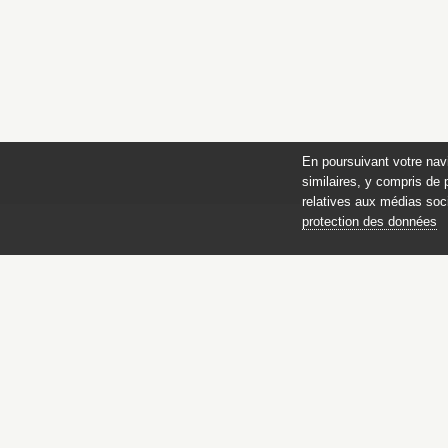
En poursuivant votre nav
similaires, y compris de 
relatives aux médias soci
protection des données
Catalogue