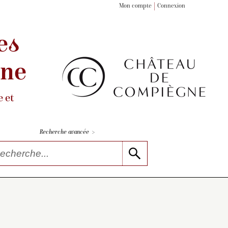
Mon compte
Connexion
es
gne
 et
>
Recherche avancée