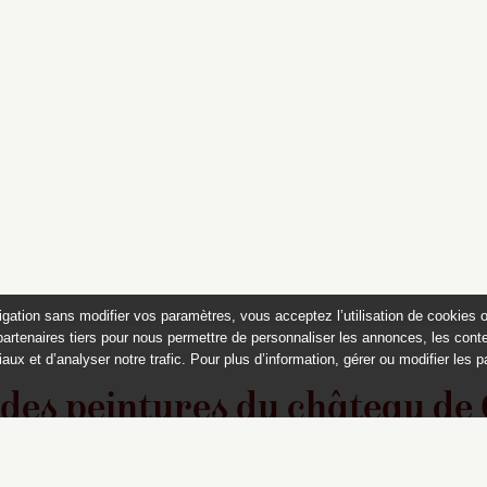
igation sans modifier vos paramètres, vous acceptez l’utilisation de cookies 
partenaires tiers pour nous permettre de personnaliser les annonces, les conte
aux et d’analyser notre trafic. Pour plus d’information, gérer ou modifier les 
 des peintures du château de
Appartements historiques, musées
du Second Empire et collection Dumez