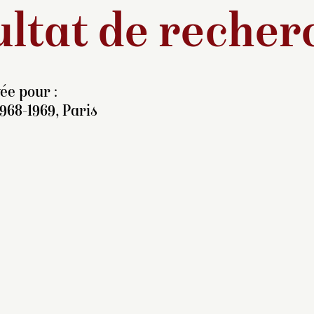
ltat de recher
ée pour :
1968-1969, Paris
lève du peintre Joseph
ichard (1806-1880), lui-
ême disciple d’Ingres et
 Delacroix, Félix
racquemond se fit