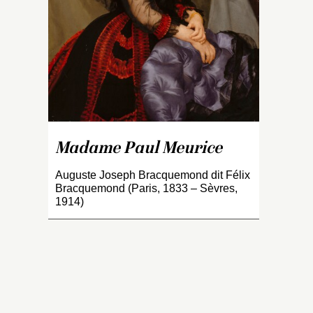
r
1
a
A
Un
s
Ho
le
gr
Madame Paul Meurice
av
au
Auguste Joseph Bracquemond dit Félix
s
Bracquemond (Paris, 1833 – Sèvres,
S
1914)
o
po
m