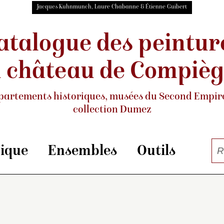
Jacques Kuhnmunch, Laure Chabanne & Étienne Guibert
atalogue des peintur
 château de Compiè
partements historiques, musées
du Second Empire
collection Dumez
rique
Ensembles
Outils