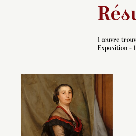
Résu
1 œuvre trouv
Exposition = 
É
Gu
m
de
B