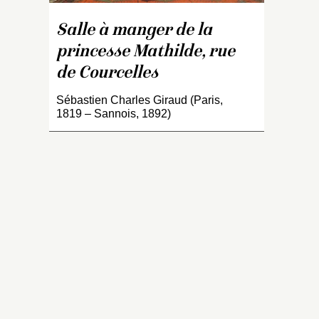
Gi
n
Salle à manger de la
d’
princesse Mathilde, rue
Ce
pa
de Courcelles
sc
Sébastien Charles Giraud (Paris,
m
1819 – Sannois, 1892)
s
dé
ma
où
ja
à 
d
A