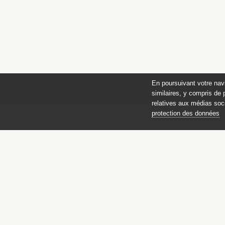
En poursuivant votre nav
similaires, y compris de 
relatives aux médias soci
protection des données
Catalogue