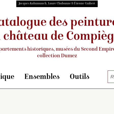
Jacques Kuhnmunch, Laure Chabanne & Étienne Guibert
atalogue des peintur
 château de Compiè
partements historiques, musées
du Second Empire
collection Dumez
rique
Ensembles
Outils