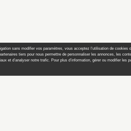
igation sans modifier vos paramètres, vous acceptez l’utilisation de cookies 
partenaires tiers pour nous permettre de personnaliser les annonces, les conte
aux et d’analyser notre trafic. Pour plus d’information, gérer ou modifier les 
 des peintures du château de
Appartements historiques, musées
du Second Empire et collection Dumez
Ce catalogue raisonné est publié avec
le soutien du ministère de la culture,
Direction générale des patrimoines,
sous-direction des collections