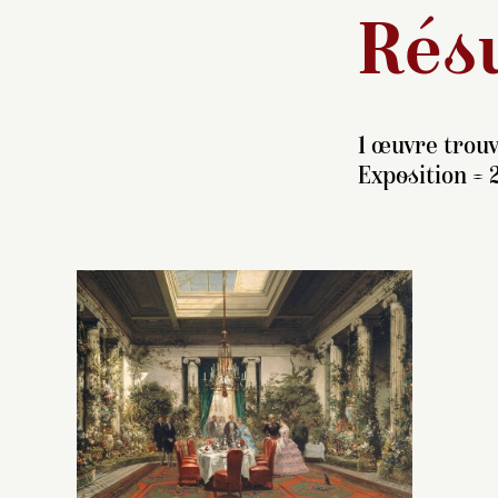
Résu
1 œuvre trouv
Exposition = 
D
ré
pr
l’
r