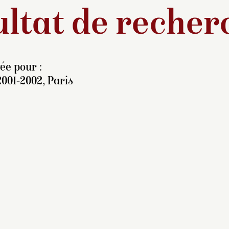
ltat de recher
ée pour :
2001-2002, Paris
e 1852 à 1870, la
sidence parisienne de la
incesse Mathilde fut
hôtel de Bragance, au 24,
ue de Courcelles. Charles