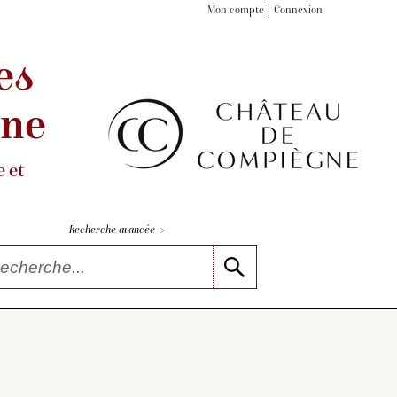
Mon compte
Connexion
es
gne
 et
>
Recherche avancée