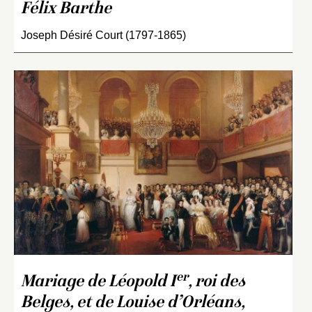
Félix Barthe
Joseph Désiré Court (1797-1865)
er
Mariage de Léopold I
, roi des
Belges, et de Louise d’Orléans,