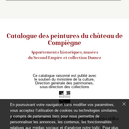
Catalogue des peintures du château de
Compiègne
Appartements historiques, musées
du Second Empire et collection Dumez
Ce catalogue raisonné est publié avec
le soutien du ministère de la culture,
Direction générale des patrimoines,
sous-direction des collections
En poursuivant votre navigation sans modifier vos paramètres,
vous acceptez l’utilisation de cookies ou technologies similaires,
y compris de partenaires tiers pour nous permettre de
Protection des données
Mentions légales
Liens utiles
personnaliser les annonces, les contenus, les fonctionnalités
relatives aux médias sociaux et d’analyser notre trafic. Pour plus
© Réunion des musées nationaux - Grand Palais,