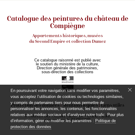
Catalogue des peintures du château de
Compiègne
Appartements historiques, musées
du Second Empire et collection Dumez
Ce catalogue raisonné est publié avec
le soutien du ministère de la culture,
Direction générale des patrimoines,
sous-direction des collections
En poursuivant votre navigation sans modifier vos paramètres,
vous acceptez l’utilisation de cookies ou technologies similaires,
y compris de partenaires tiers pour nous permettre de
Protection des données
Mentions légales
Liens utiles
personnaliser les annonces, les contenus, les fonctionnalités
relatives aux médias sociaux et d’analyser notre trafic. Pour plus
© Réunion des musées nationaux - Grand Palais,
mis en ligne le 01/09/2020
d’information, gérer ou modifier les paramètres :
Politique de
protection des données