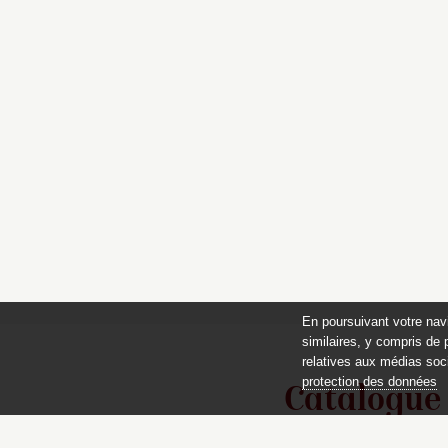
En poursuivant votre nav
similaires, y compris de 
relatives aux médias soci
protection des données
Catalogue