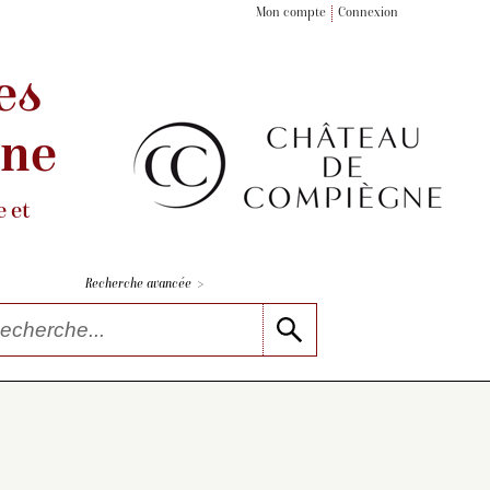
Mon compte
Connexion
es
gne
 et
>
Recherche avancée