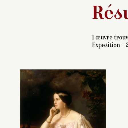
Résu
1 œuvre trouv
Exposition = 
M
ét
de
da
m