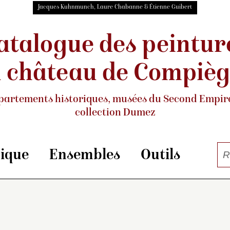
Jacques Kuhnmunch, Laure Chabanne & Étienne Guibert
atalogue des peintur
 château de Compiè
partements historiques, musées
du Second Empire
collection Dumez
rique
Ensembles
Outils