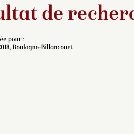
ltat de recher
ée pour :
2018, Boulogne-Billancourt
iss Howard (1823-1865)
ait la fille d’un cordonnier
 Brighton. Elle fit carrière
ns la galanterie
ondaine et vécut dans