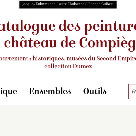
Jacques Kuhnmunch, Laure Chabanne & Étienne Guibert
atalogue des peintur
 château de Compiè
partements historiques, musées
du Second Empire
collection Dumez
rique
Ensembles
Outils