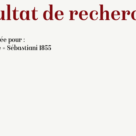
ltat de recher
ée pour :
 = Sébastiani 1855
omposition commandée
ur l’Exposition universelle
e 1855,
raisemblablement par
impératrice Eugénie sur sa