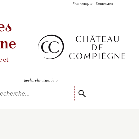
Mon compte
Connexion
es
gne
 et
>
Recherche avancée