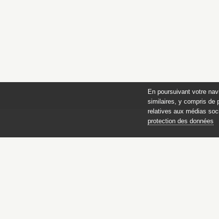
En poursuivant votre nav
similaires, y compris de 
relatives aux médias soci
protection des données
Catalogue