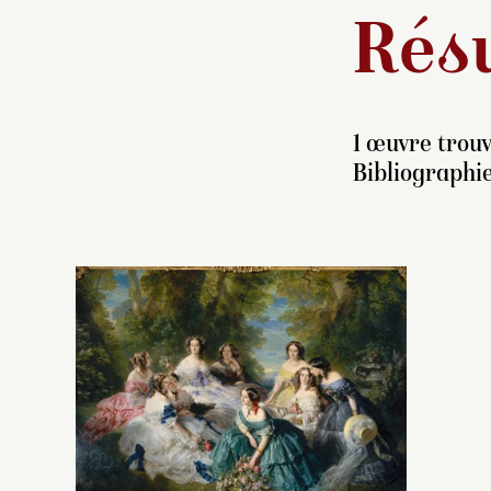
Résu
1 œuvre trouv
Bibliographie
C
po
d
v
l’