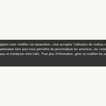
igation sans modifier vos paramètres, vous acceptez l’utilisation de cookies 
partenaires tiers pour nous permettre de personnaliser les annonces, les conte
aux et d’analyser notre trafic. Pour plus d’information, gérer ou modifier les 
 des peintures du château de
Appartements historiques, musées
du Second Empire et collection Dumez
Ce catalogue raisonné est publié avec
le soutien du ministère de la culture,
Direction générale des patrimoines,