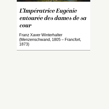
ca
gr
L’Impératrice Eugénie
e
entourée des dames de sa
l
c
cour
la
g
Franz Xaver Winterhalter
(Menzenschwand, 1805 – Francfort,
dr
1873)
B
à 
d
ba
v
M
M
M