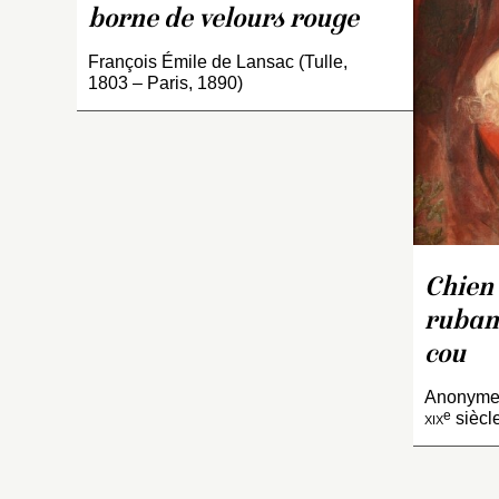
borne de velours rouge
François Émile de Lansac (Tulle,
1803 – Paris, 1890)
Chien
ruban
cou
Anonyme 
e
xix
siècl