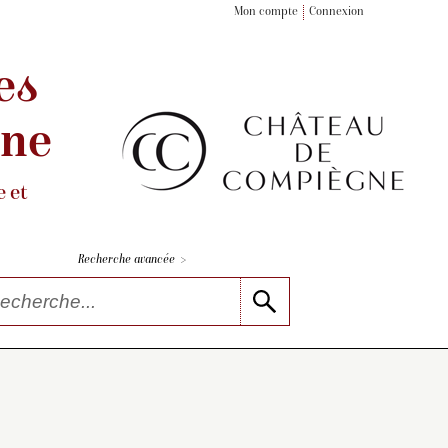
Mon compte
Connexion
es
gne
 et
>
Recherche avancée