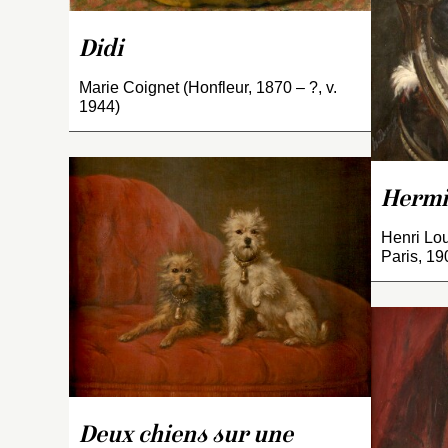
Didi
Marie Coignet (Honfleur, 1870 – ?, v.
1944)
Hermi
Henri Lo
H
Paris, 19
a
J
c
ch
é
i
a
Deux chiens sur une