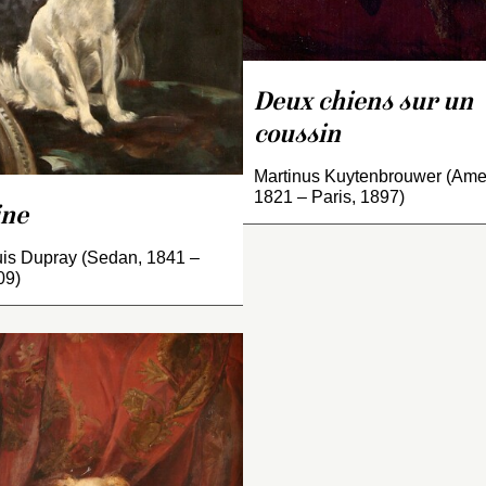
Deux chiens sur un
coussin
Martinus Kuytenbrouwer (Amer
1821 – Paris, 1897)
ne
uis Dupray (Sedan, 1841 –
ortense Schneider s’est
09)
dressée à cet élève de
ean-Charles Langlois,
onnu comme peintre de
evaux et de portraits
questres, pour
mmortaliser deux de ses
nimaux favoris.