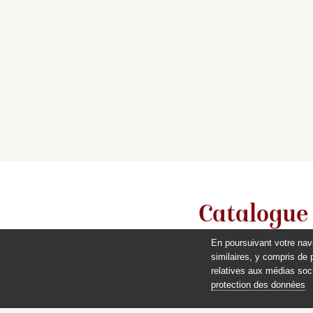
Catalogue
En poursuivant votre nav
similaires, y compris de 
relatives aux médias soci
protection des données