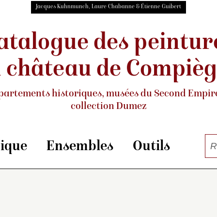
Jacques Kuhnmunch, Laure Chabanne & Étienne Guibert
atalogue des peintur
 château de Compiè
partements historiques, musées
du Second Empire
collection Dumez
rique
Ensembles
Outils