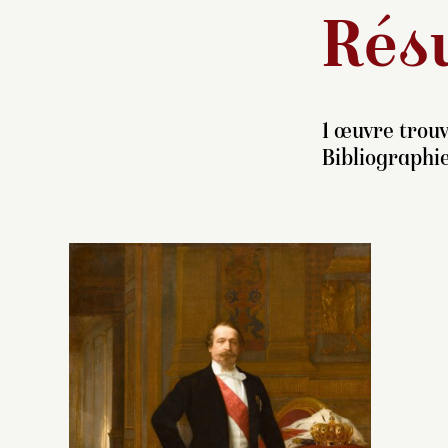
Résu
1 œuvre trouv
Bibliographi
A
c
po
l’
de