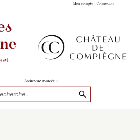
Mon compte
Connexion
es
gne
 et
>
Recherche avancée