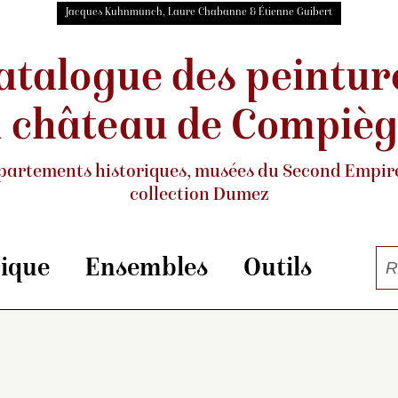
Jacques Kuhnmunch, Laure Chabanne & Étienne Guibert
atalogue des peintur
 château de Compiè
partements historiques, musées
du Second Empire
collection Dumez
rique
Ensembles
Outils