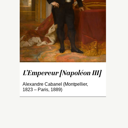
l
f
N
e
l
e
Tu
P
c
Wi
c
L’Empereur [Napoléon III]
r
ha
Alexandre Cabanel (Montpellier,
n
1823 – Paris, 1889)
C