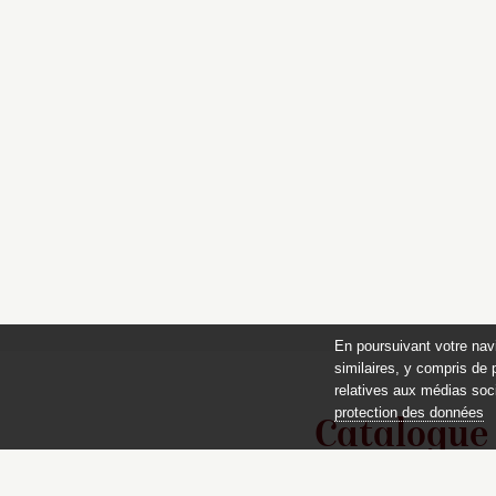
En poursuivant votre nav
similaires, y compris de 
relatives aux médias soci
protection des données
Catalogue