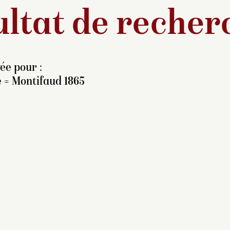
ltat de recher
ée pour :
e = Montifaud 1865
lexandre Cabanel était
onnu pour ses talents de
rtraitiste. En mars 1864,
empereur, qui possédait
ux peintures de l’artiste,