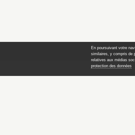
En poursuivant votre nav
similaires, y compris de 
relatives aux médias soci
protection des données
Catalogue