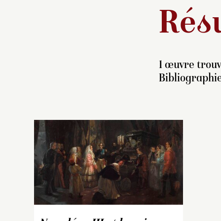
Résu
1 œuvre trouv
Bibliographie
En
Vi
po
un
l’