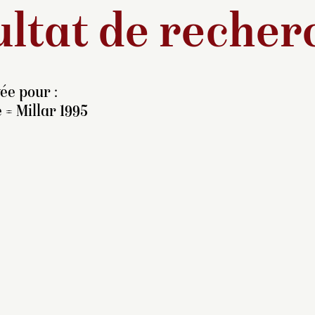
ltat de recher
ée pour :
 = Millar 1995
 août 1855, la reine
ctoria se rendit à Paris
ur visiter l’Exposition
iverselle. Napoléon III et
impératrice Eugénie