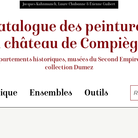
Jacques Kuhnmunch, Laure Chabanne & Étienne Guibert
atalogue des peintur
 château de Compiè
partements historiques, musées
du Second Empire
collection Dumez
rique
Ensembles
Outils