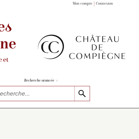
Mon compte
Connexion
es
gne
 et
>
Recherche avancée