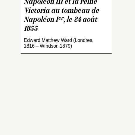
Napoléon III et la reine
a
s
Victoria au tombeau de
L
er
Napoléon I
, le 24 août
é
1855
of
et
Edward Matthew Ward (Londres,
en
1816 – Windsor, 1879)
l’
cô
d
24
l
e
t
C