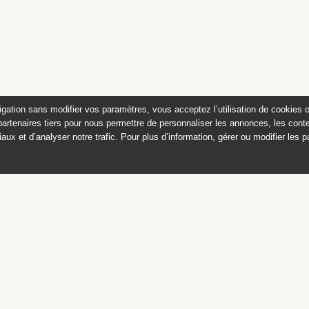
igation sans modifier vos paramètres, vous acceptez l’utilisation de cookies 
partenaires tiers pour nous permettre de personnaliser les annonces, les conte
aux et d’analyser notre trafic. Pour plus d’information, gérer ou modifier les 
 des peintures du château de
Appartements historiques, musées
du Second Empire et collection Dumez
Ce catalogue raisonné est publié avec
le soutien du ministère de la culture,
Direction générale des patrimoines,
sous-direction des collections