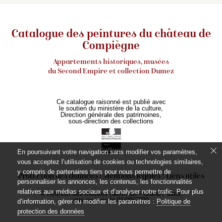
Catalogue des peintures du château de
Compiègne
Appartements historiques, musées
du Second Empire et collection Dumez
Ce catalogue raisonné est publié avec
le soutien du ministère de la culture,
Direction générale des patrimoines,
sous-direction des collections
En poursuivant votre navigation sans modifier vos paramètres,
vous acceptez l’utilisation de cookies ou technologies similaires,
y compris de partenaires tiers pour nous permettre de
Protection des données
Mentions légales
Liens utiles
personnaliser les annonces, les contenus, les fonctionnalités
relatives aux médias sociaux et d’analyser notre trafic. Pour plus
© Réunion des musées nationaux - Grand Palais,
mis en ligne le 01/09/2020
d’information, gérer ou modifier les paramètres :
Politique de
protection des données