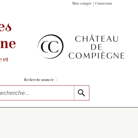
Mon compte
Connexion
es
gne
 et
>
Recherche avancée