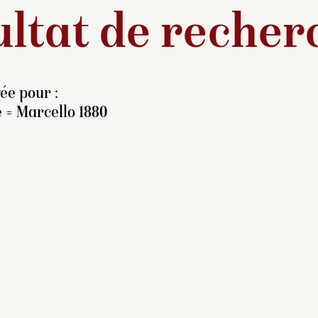
ltat de recher
ée pour :
 = Marcello 1880
tte toile inachevée
émoigne du regard acéré
ue Thomas Couture portait
r la société de son temps.
a pose du personnage, les