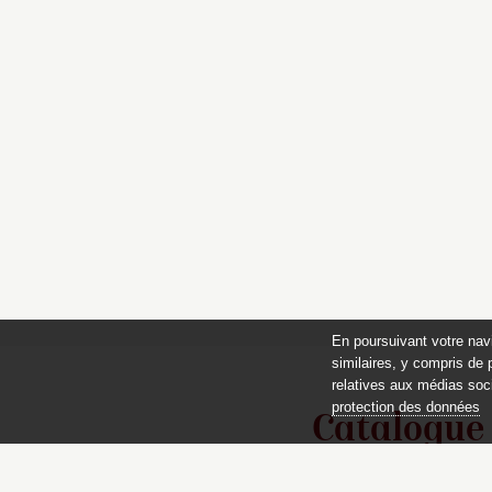
En poursuivant votre nav
similaires, y compris de 
relatives aux médias soci
protection des données
Catalogue