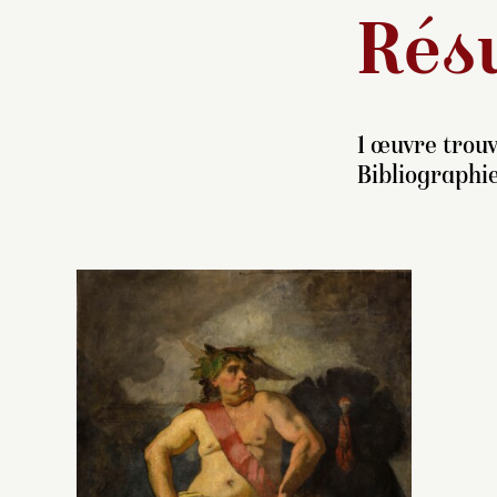
Résu
1 œuvre trouv
Bibliographie
Ce
t
q
su
L