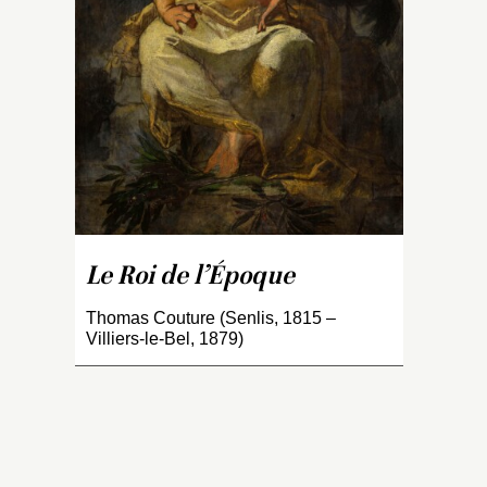
ma
i
Be
m
d
l’
tr
ap
co
ri
de
Le Roi de l’Époque
pa
b
Thomas Couture (Senlis, 1815 –
l
Villiers-le-Bel, 1879)