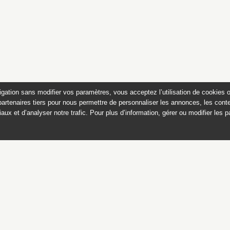
igation sans modifier vos paramètres, vous acceptez l’utilisation de cookies 
partenaires tiers pour nous permettre de personnaliser les annonces, les conte
aux et d’analyser notre trafic. Pour plus d’information, gérer ou modifier les 
 des peintures du château de
Appartements historiques, musées
du Second Empire et collection Dumez
Ce catalogue raisonné est publié avec
le soutien du ministère de la culture,
Direction générale des patrimoines,