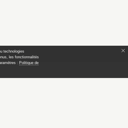
ou technologies
nus, les fonctionnalités
paramètres :
Politique de
 Compiègne