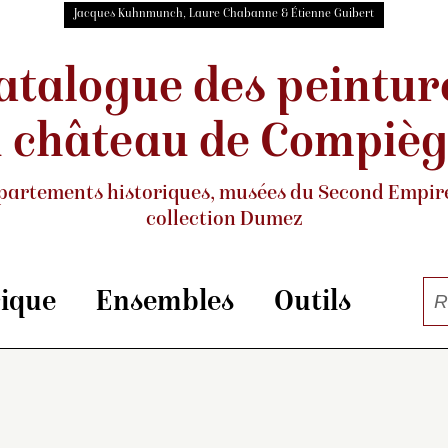
Jacques Kuhnmunch, Laure Chabanne & Étienne Guibert
atalogue des peintur
 château de Compiè
partements historiques, musées
du Second Empire
collection Dumez
rique
Ensembles
Outils