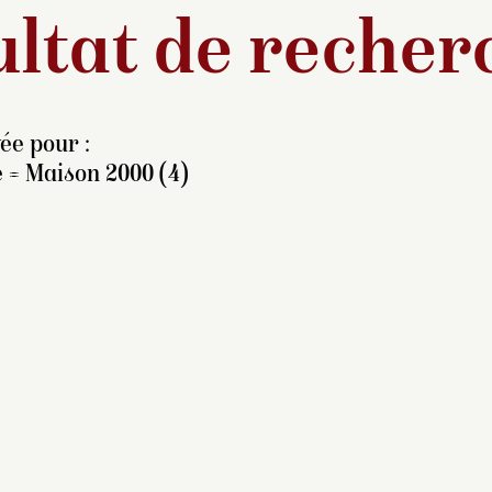
ltat de recher
ée pour :
 = Maison 2000 (4)
ille d’une femme de
hambre de la reine
ortense, Albine Hortense
croix (1809-1875) était la
lleule de celle-ci. D’un an