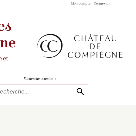
Mon compte
Connexion
es
gne
 et
>
Recherche avancée