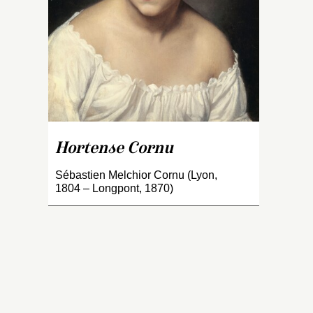
la
N
f
en
re
lu
te
c
po
Hortense Cornu
r
r
Sébastien Melchior Cornu (Lyon,
a
1804 – Longpont, 1870)
et
p
c