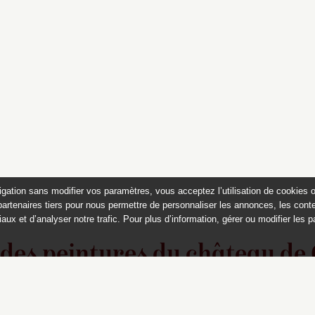
igation sans modifier vos paramètres, vous acceptez l’utilisation de cookies 
partenaires tiers pour nous permettre de personnaliser les annonces, les conte
aux et d’analyser notre trafic. Pour plus d’information, gérer ou modifier les 
 des peintures du château de
Appartements historiques, musées
du Second Empire et collection Dumez