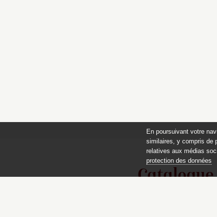
En poursuivant votre nav
similaires, y compris de 
relatives aux médias soci
protection des données
Catalogue