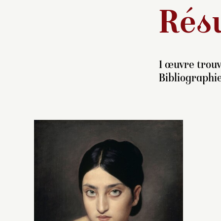
Résu
1 œuvre trouv
Bibliographie
F
c
H
La
fi