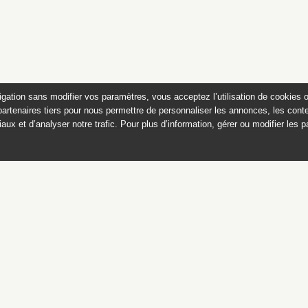
igation sans modifier vos paramètres, vous acceptez l’utilisation de cookies 
partenaires tiers pour nous permettre de personnaliser les annonces, les conte
aux et d’analyser notre trafic. Pour plus d’information, gérer ou modifier les 
 des peintures du château de
Appartements historiques, musées
du Second Empire et collection Dumez
Ce catalogue raisonné est publié avec
le soutien du ministère de la culture,
Direction générale des patrimoines,
sous-direction des collections