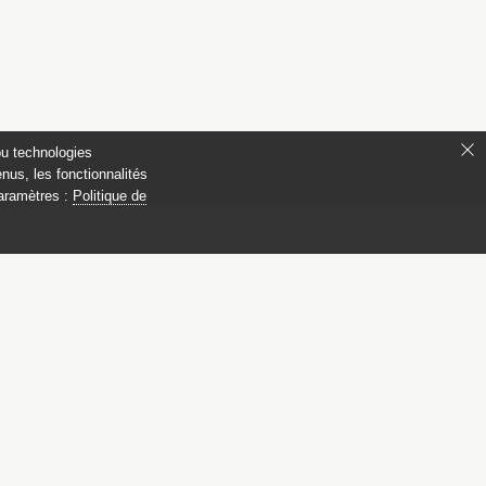
ou technologies
nus, les fonctionnalités
paramètres :
Politique de
 Compiègne