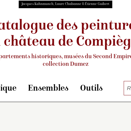
Jacques Kuhnmunch, Laure Chabanne & Étienne Guibert
atalogue des peintur
 château de Compiè
partements historiques, musées
du Second Empire
collection Dumez
rique
Ensembles
Outils