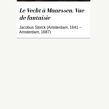
si
c
Le Vecht à Maarssen. Vue
g
de fantaisie
tr
V
Jacobus Storck (Amsterdam, 1641 –
a
Amsterdam, 1687)
lo
pr
1
pr
m
qu
d
(
b
Ve
é