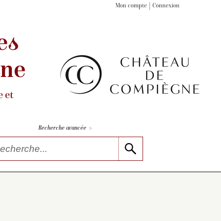
Mon compte
Connexion
es
gne
 et
>
Recherche avancée