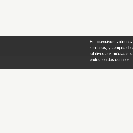
En poursuivant votre nav
similaires, y compris de 
relatives aux médias soci
protection des données
Catalogue