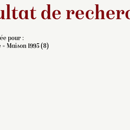
ltat de recher
ée pour :
 = Maison 1995 (8)
rère d’Abraham Storck
1644-après 1704),
acobus est surtout connu
omme peintre de
aysages et de marines. Le