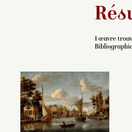
Résu
1 œuvre trouv
Bibliographie
F
(
J
c
p