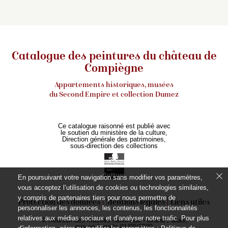
Catalogue des peintures du château de
Compiègne
Appartements historiques, musées
du Second Empire et collection Dumez
Ce catalogue raisonné est publié avec
le soutien du ministère de la culture,
Direction générale des patrimoines,
sous-direction des collections
En poursuivant votre navigation sans modifier vos paramètres,
vous acceptez l’utilisation de cookies ou technologies similaires,
y compris de partenaires tiers pour nous permettre de
Protection des données
Mentions légales
Liens utiles
personnaliser les annonces, les contenus, les fonctionnalités
relatives aux médias sociaux et d’analyser notre trafic. Pour plus
© Réunion des musées nationaux - Grand Palais,
mis en ligne le 01/09/2020