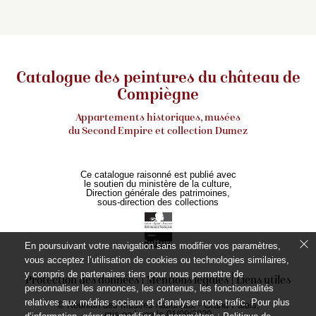
Catalogue des peintures du château de
Compiègne
Appartements historiques, musées
du Second Empire et collection Dumez
Ce catalogue raisonné est publié avec
le soutien du ministère de la culture,
Direction générale des patrimoines,
sous-direction des collections
En poursuivant votre navigation sans modifier vos paramètres,
vous acceptez l’utilisation de cookies ou technologies similaires,
y compris de partenaires tiers pour nous permettre de
Protection des données
Mentions légales
Liens utiles
personnaliser les annonces, les contenus, les fonctionnalités
relatives aux médias sociaux et d’analyser notre trafic. Pour plus
© Réunion des musées nationaux - Grand Palais,
mis en ligne le 01/09/2020