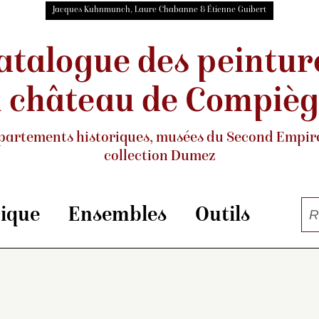
Jacques Kuhnmunch, Laure Chabanne & Étienne Guibert
atalogue des peintur
 château de Compiè
partements historiques, musées
du Second Empire
collection Dumez
rique
Ensembles
Outils