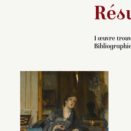
Résu
1 œuvre trouv
Bibliographie
P
18
êt
l’
18