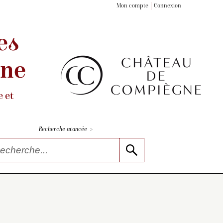
Mon compte
Connexion
es
gne
 et
>
Recherche avancée