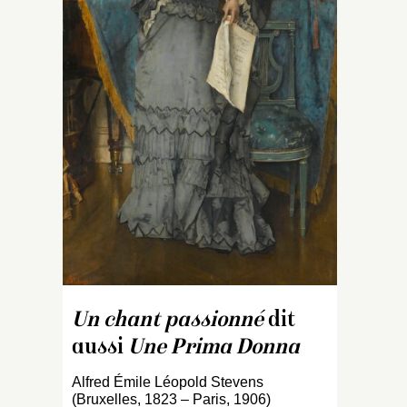
d
s
La
c
pa
de
Ar
18
C
fa
n
u
ch
di
Un chant passionné
dit
aussi
Une Prima Donna
Alfred Émile Léopold Stevens
(Bruxelles, 1823 – Paris, 1906)