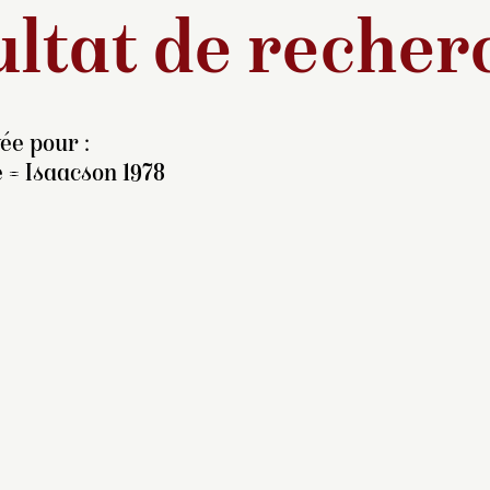
ltat de recher
ée pour :
 = Isaacson 1978
eint au début des années
70, ce tableau pourrait
re celui qui fut présenté à
Exposition universelle de
73 sous le titre
Une prima