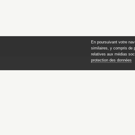
En poursuivant votre nav
similaires, y compris de 
relatives aux médias soci
protection des données
Catalogue