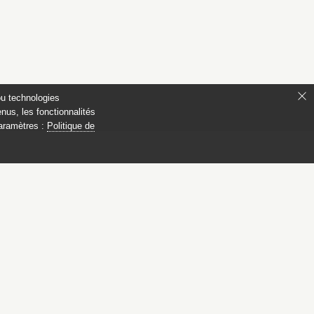
ou technologies
nus, les fonctionnalités
paramètres :
Politique de
 Compiègne