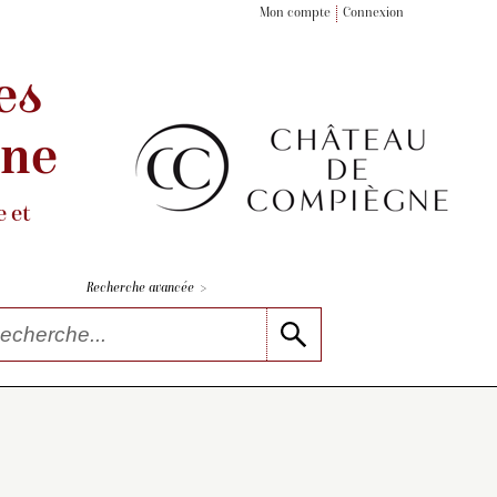
Mon compte
Connexion
es
gne
 et
>
Recherche avancée