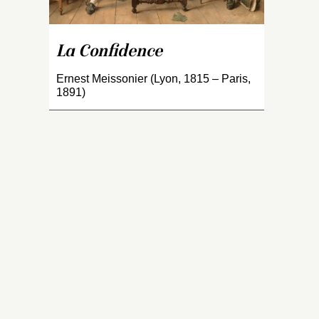
ta
ex
d
La Confidence
s’
ho
Ernest Meissonier (Lyon, 1815 – Paris,
co
1891)
lu
R
Dé
de
s
L
Ro
n
g