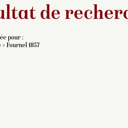
ltat de recher
ée pour :
 = Fournel 1857
yant commencé sa
rrière comme illustrateur,
nest Meissonier se fit une
éputation au Salon comme
intre de genre. Les petits