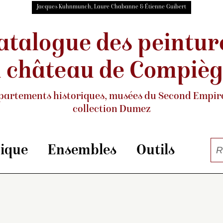
Jacques Kuhnmunch, Laure Chabanne & Étienne Guibert
atalogue des peintur
 château de Compiè
partements historiques, musées
du Second Empire
collection Dumez
rique
Ensembles
Outils