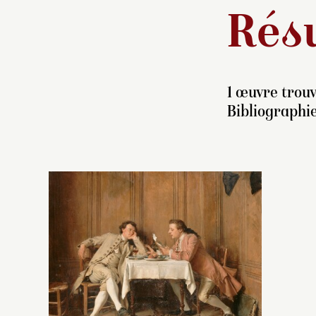
Résu
1 œuvre trouv
Bibliographie
A
ca
Er
r
pe