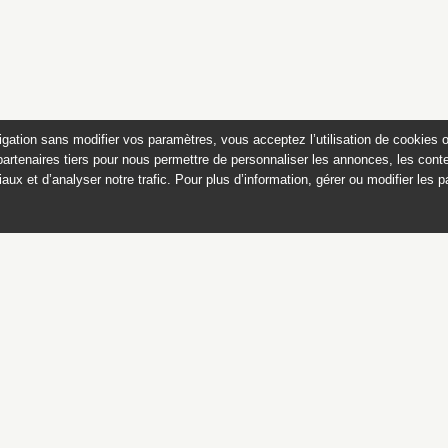
igation sans modifier vos paramètres, vous acceptez l’utilisation de cookies 
partenaires tiers pour nous permettre de personnaliser les annonces, les conte
aux et d’analyser notre trafic. Pour plus d’information, gérer ou modifier les 
 des peintures du château de
Appartements historiques, musées
du Second Empire et collection Dumez
Ce catalogue raisonné est publié avec
le soutien du ministère de la culture,
Direction générale des patrimoines,
sous-direction des collections