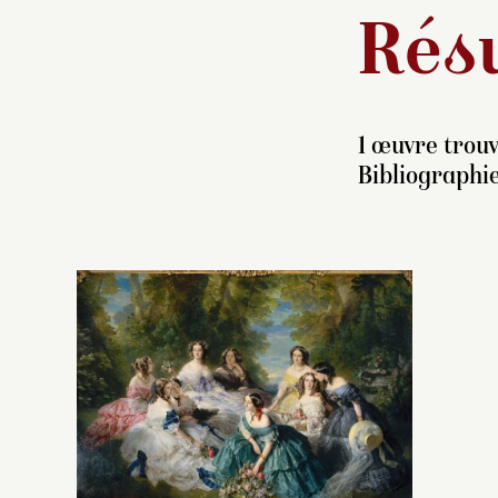
Résu
1 œuvre trouv
Bibliographie
C
po
d
v
l’