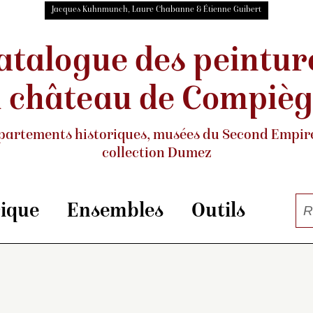
Jacques Kuhnmunch, Laure Chabanne & Étienne Guibert
atalogue des peintur
 château de Compiè
partements historiques, musées
du Second Empire
collection Dumez
rique
Ensembles
Outils