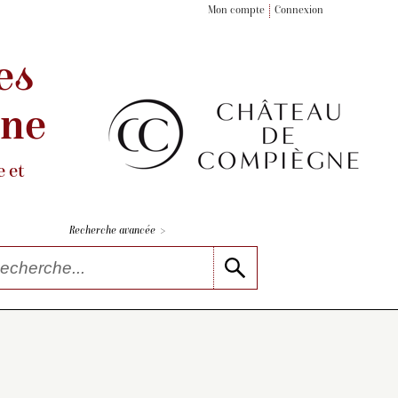
Mon compte
Connexion
es
gne
 et
>
Recherche avancée