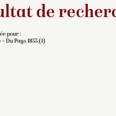
ltat de recher
ée pour :
 = Du Pays 1855 (1)
omposition commandée
ur l’Exposition universelle
e 1855,
raisemblablement par
impératrice Eugénie sur sa