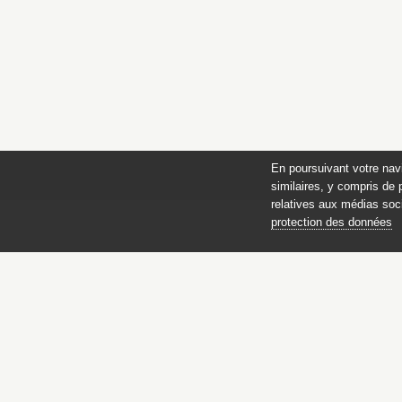
En poursuivant votre nav
similaires, y compris de 
relatives aux médias soci
protection des données
Catalogue