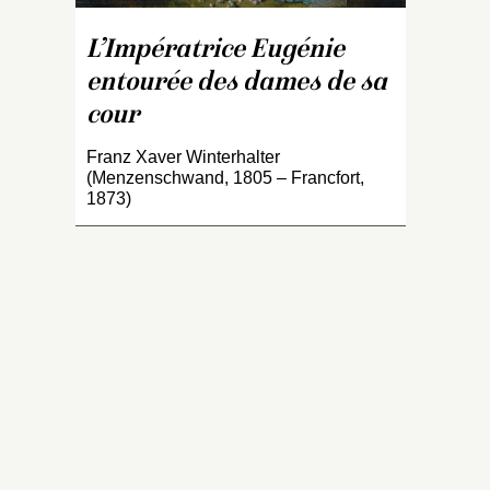
ca
gr
L’Impératrice Eugénie
e
entourée des dames de sa
l
c
cour
la
g
Franz Xaver Winterhalter
(Menzenschwand, 1805 – Francfort,
dr
1873)
B
à 
d
ba
v
M
M
M