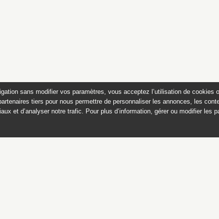
igation sans modifier vos paramètres, vous acceptez l’utilisation de cookies 
partenaires tiers pour nous permettre de personnaliser les annonces, les conte
aux et d’analyser notre trafic. Pour plus d’information, gérer ou modifier les 
 des peintures du château de
Appartements historiques, musées
du Second Empire et collection Dumez
Ce catalogue raisonné est publié avec
le soutien du ministère de la culture,
Direction générale des patrimoines,