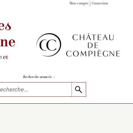
Mon compte
Connexion
es
gne
 et
>
Recherche avancée