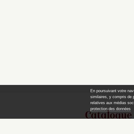
En poursuivant votre nav
similaires, y compris de 
relatives aux médias soci
protection des données
Catalogue