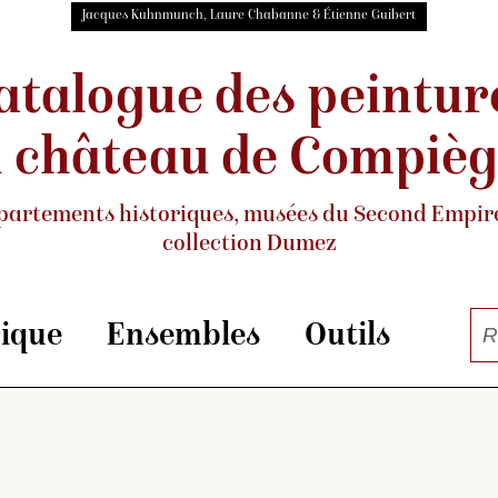
Jacques Kuhnmunch, Laure Chabanne & Étienne Guibert
atalogue des peintur
 château de Compiè
partements historiques, musées
du Second Empire
collection Dumez
rique
Ensembles
Outils