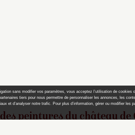
igation sans modifier vos paramètres, vous acceptez l’utilisation de cookies 
partenaires tiers pour nous permettre de personnaliser les annonces, les conte
aux et d’analyser notre trafic. Pour plus d’information, gérer ou modifier les 
 des peintures du château de
Appartements historiques, musées
du Second Empire et collection Dumez