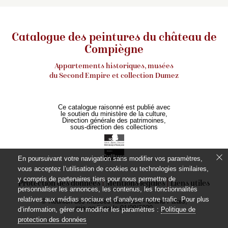
Catalogue des peintures du château de
Compiègne
Appartements historiques, musées
du Second Empire et collection Dumez
Ce catalogue raisonné est publié avec
le soutien du ministère de la culture,
Direction générale des patrimoines,
sous-direction des collections
En poursuivant votre navigation sans modifier vos paramètres,
vous acceptez l’utilisation de cookies ou technologies similaires,
y compris de partenaires tiers pour nous permettre de
Protection des données
Mentions légales
Liens utiles
personnaliser les annonces, les contenus, les fonctionnalités
relatives aux médias sociaux et d’analyser notre trafic. Pour plus
© Réunion des musées nationaux - Grand Palais,
mis en ligne le 01/09/2020
d’information, gérer ou modifier les paramètres :
Politique de
protection des données