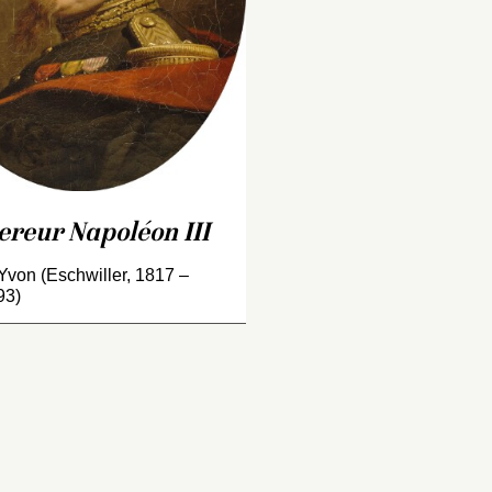
er
avril au 3 novembre
« photographes de
l’empereur », vers 
67. S’ils vinrent à des
l’époque où le peint
tes diverses, la
la commande de l
omposition de Charles
de Solférino
. L’atti
orion les représente
générale du souver
unis autour de
avec le képi à dou
poléon III devant les
rangée de feuilles
ileries. Le premier
posé de guingois, 
cument relatif à ce
reur Napoléon III
sans rappeler les 
ableau, en date de 1906,
Napoléon III par Ca
dique qu’il s’agissait d’une
von (Eschwiller, 1817 –
Belleuse réalisés 
ommande passée à
93)
en particulier l’épr
artiste en 1867 par
plâtre patiné cons
poléon III. Les archives
dans nos collecti
latives à la Liste civile…