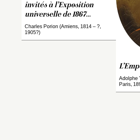
1
invités à l’Exposition
18
universelle de 1867
…
da
c
Charles Porion (Amiens, 1814 – ?,
P
1905?)
ré
Na
Tu
do
L’Empe
t
in
Adolphe Y
c
Paris, 18
l’
Na
re