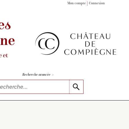
Mon compte
Connexion
es
gne
 et
>
Recherche avancée