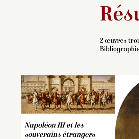
Résu
2 œuvres trou
Bibliographi
D
p
re
Napoléon III et les
of
l’
souverains étrangers