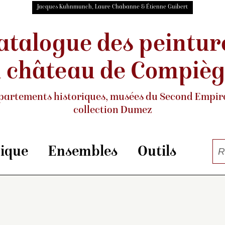
Jacques Kuhnmunch, Laure Chabanne & Étienne Guibert
atalogue des peintur
 château de Compiè
partements historiques, musées
du Second Empire
collection Dumez
rique
Ensembles
Outils