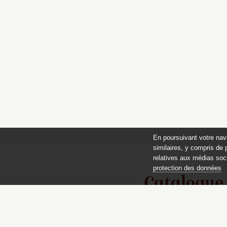
En poursuivant votre nav
similaires, y compris de 
relatives aux médias soci
protection des données
Catalogue