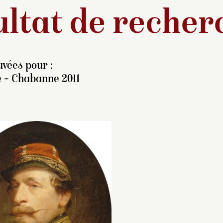
ltat de recher
vées pour :
e = Chabanne 2011
e nombreux souverains et
Cette peinture a
rinces étrangers se
vraisemblablement
ndirent à Paris en visite
exécutée d’après 
ficielle à l’occasion de
photographie co
Exposition universelle, du
par Yvon aux frère