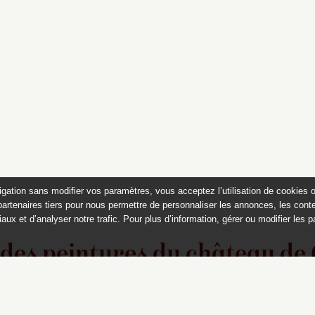
igation sans modifier vos paramètres, vous acceptez l’utilisation de cookies 
partenaires tiers pour nous permettre de personnaliser les annonces, les conte
aux et d’analyser notre trafic. Pour plus d’information, gérer ou modifier les 
 des peintures du château de
Appartements historiques, musées
du Second Empire et collection Dumez