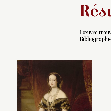
Résu
1 œuvre trouv
Bibliographi
Av
F
ce
Lo
(1