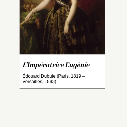
Ma
l’
P
co
d
de
C
fo
f
sa
L’Impératrice Eugénie
Ma
le
Édouard Dubufe (Paris, 1819 –
fa
Versailles, 1883)
C
r