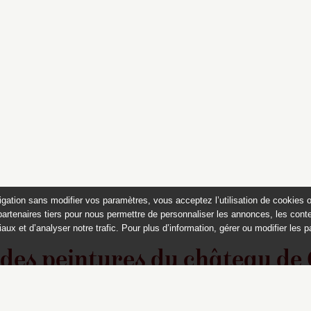
igation sans modifier vos paramètres, vous acceptez l’utilisation de cookies 
partenaires tiers pour nous permettre de personnaliser les annonces, les conte
aux et d’analyser notre trafic. Pour plus d’information, gérer ou modifier les 
 des peintures du château de
Appartements historiques, musées
du Second Empire et collection Dumez