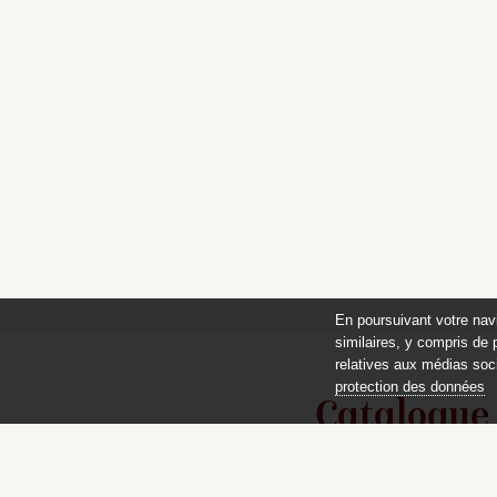
En poursuivant votre nav
similaires, y compris de 
relatives aux médias soci
protection des données
Catalogue