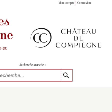
Mon compte
Connexion
es
gne
 et
>
Recherche avancée