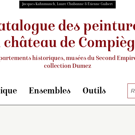
Jacques Kuhnmunch, Laure Chabanne & Étienne Guibert
atalogue des peintur
 château de Compiè
partements historiques, musées
du Second Empire
collection Dumez
rique
Ensembles
Outils