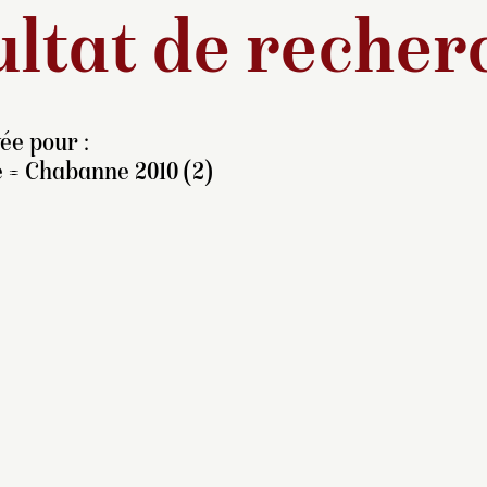
ltat de recher
ée pour :
e = Chabanne 2010 (2)
ant d’être acquis par
rançois Ferrand en 1937,
 portrait appartenait à
uise Pélissier de Malakoff
860-1935), fille du duc de