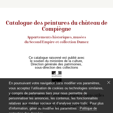
Catalogue des peintures du château de
Compiègne
Appartements historiques, musées
du Second Empire et collection Dumez
Ce catalogue raisonné est publié avec
le soutien du ministère de la culture,
Direction générale des patrimoines,
sous-direction des collections
En poursuivant votre navigation sans modifier vos paramètres,
vous acceptez l’utilisation de cookies ou technologies similaires,
y compris de partenaires tiers pour nous permettre de
Protection des données
Mentions légales
Liens utiles
personnaliser les annonces, les contenus, les fonctionnalités
relatives aux médias sociaux et d’analyser notre trafic. Pour plus
© Réunion des musées nationaux - Grand Palais,
mis en ligne le 01/09/2020
d’information, gérer ou modifier les paramètres :
Politique de