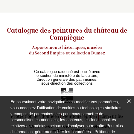
Catalogue des peintures du château de
Compiègne
Appartements historiques, musées
du Second Empire et collection Dumez
Ce catalogue raisonné est publié avec
le soutien du ministère de la culture,
Direction générale des patrimoines,
sous-direction des collections
En poursuivant votre navigation sans modifier vos paramètres,
vous acceptez l’utilisation de cookies ou technologies similaires,
y compris de partenaires tiers pour nous permettre de
Protection des données
Mentions légales
Liens utiles
personnaliser les annonces, les contenus, les fonctionnalités
relatives aux médias sociaux et d’analyser notre trafic. Pour plus
© Réunion des musées nationaux - Grand Palais,
mis en ligne le 01/09/2020
d’information, gérer ou modifier les paramètres :
Politique de