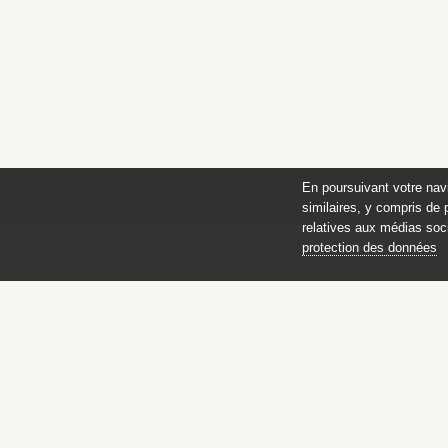
En poursuivant votre nav
similaires, y compris de 
relatives aux médias soci
protection des données
Catalogue