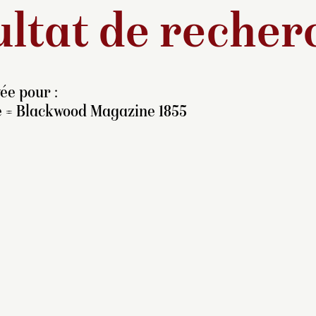
ltat de recher
ée pour :
e = Blackwood Magazine 1855
omposition commandée
ur l’Exposition universelle
e 1855,
raisemblablement par
impératrice Eugénie sur sa