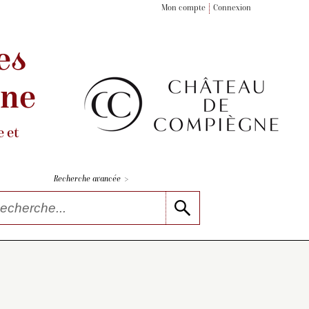
Mon compte
Connexion
es
gne
 et
>
Recherche avancée