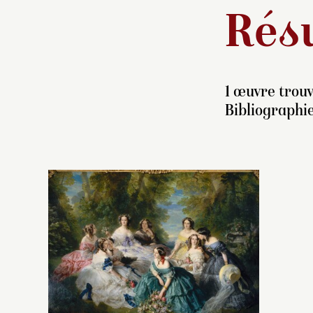
Résu
1 œuvre trouv
Bibliographi
C
po
d
v
l’