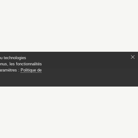
ou technologies
nus, les fonctionnalités
paramètres :
Politique de
 Compiègne