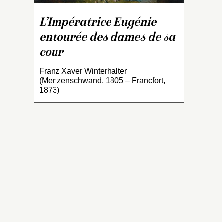
ca
gr
L’Impératrice Eugénie
e
entourée des dames de sa
l
c
cour
la
g
Franz Xaver Winterhalter
(Menzenschwand, 1805 – Francfort,
dr
1873)
B
à 
d
ba
v
M
M
M