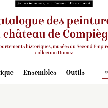
Jacques Kuhnmunch, Laure Chabanne & Étienne Guibert
atalogue des peintur
 château de Compiè
partements historiques, musées
du Second Empire
collection Dumez
rique
Ensembles
Outils