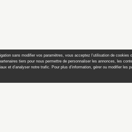
igation sans modifier vos paramètres, vous acceptez l’utilisation de cookies 
partenaires tiers pour nous permettre de personnaliser les annonces, les conte
aux et d’analyser notre trafic. Pour plus d’information, gérer ou modifier les 
 des peintures du château de
Appartements historiques, musées
du Second Empire et collection Dumez
Ce catalogue raisonné est publié avec
le soutien du ministère de la culture,
Direction générale des patrimoines,