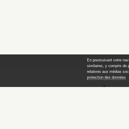
En poursuivant votre nav
similaires, y compris de 
relatives aux médias soci
protection des données
Catalogue