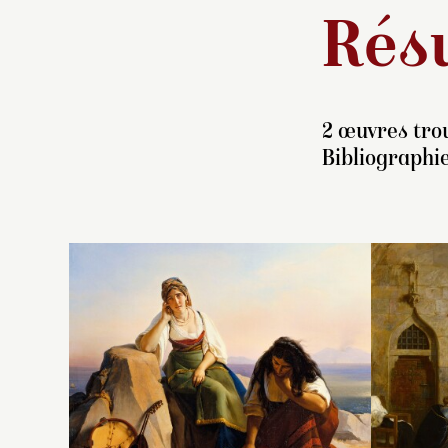
Résu
2 œuvres trou
Bibliographie
Ap
é
Ly
pa
co