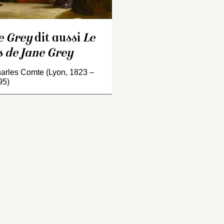
uérin (1774-1833). Très
déclaré illégitimes 
te, il se spécialise dans
Elisabeth, filles d’H
s scènes de la vie
afin d’éviter que l
e Grey
dit aussi
Le
opulaire, dans une veine
soit gouverné par 
oralisante proche de celle
catholique. Quatre 
 de Jane Grey
e Jean-Victor Schnetz
après le décès
1787-1870) ou de Léopold
d’Edouard VI, le 6 ju
arles Comte (Lyon, 1823 –
95)
obert (1794-1835). La
1553, le duc de
ène se déroule dans l’île
Northumberland p
Ischia, située dans la baie
Jane reine d’Anglet
e Naples que surplombe
Elle élit domicile d
e Vésuve surmonté de son
tour de Londres, r
anache de fumée.
habituelle des sou
avant leur couron