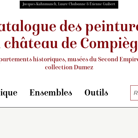
Jacques Kuhnmunch, Laure Chabanne & Étienne Guibert
atalogue des peintur
 château de Compiè
partements historiques, musées
du Second Empire
collection Dumez
rique
Ensembles
Outils