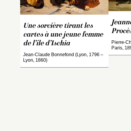
G
vi
le
Jeann
p
Une sorcière tirant les
m
Procès
cartes à une jeune femme
d
(
Pierre-Ch
de l’île d’Ischia
Paris, 18
R
Jean-Claude Bonnefond (Lyon, 1796 –
sc
Lyon, 1860)
d’
d
l
p