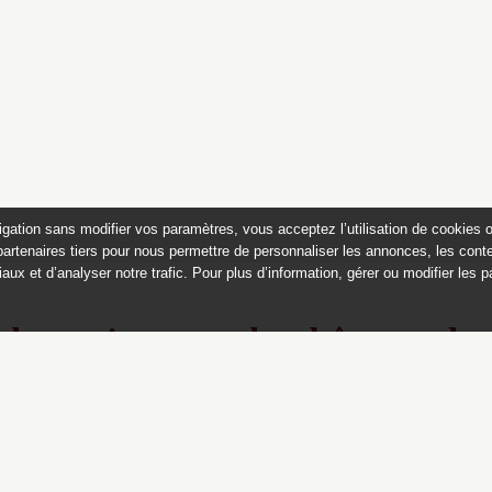
igation sans modifier vos paramètres, vous acceptez l’utilisation de cookies 
partenaires tiers pour nous permettre de personnaliser les annonces, les conte
aux et d’analyser notre trafic. Pour plus d’information, gérer ou modifier les 
 des peintures du château de
Appartements historiques, musées
du Second Empire et collection Dumez
Ce catalogue raisonné est publié avec
le soutien du ministère de la culture,