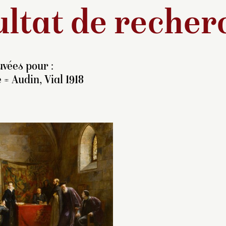
ltat de recher
vées pour :
 = Audin, Vial 1918
rès avoir fréquenté les
Jane Grey (1537-1
coles des Beaux-Arts de
la petite-nièce du r
on et de Paris, l’artiste
Henry VIII. Elle pu
rt en Italie sur les
sur le trône anglai
nseils de Pierre-Narcisse
que le roi Edouard 