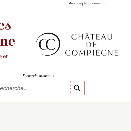
Mon compte
Connexion
es
gne
 et
>
Recherche avancée